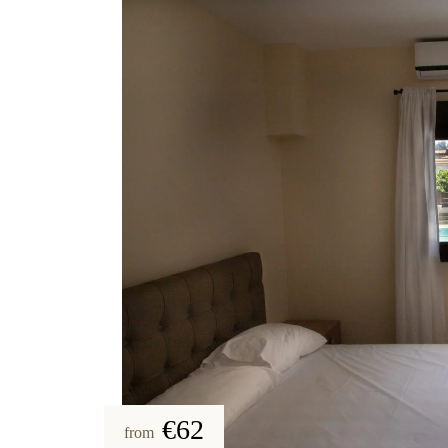
€62
from