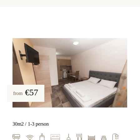
€57
from
30m2
1-3 person