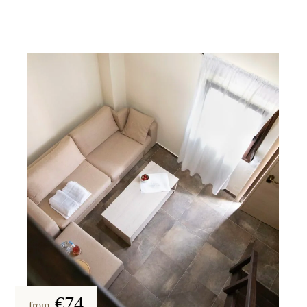
€74
from