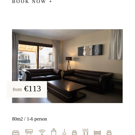
BOOK NOW
€113
from
80m2
1-6 person